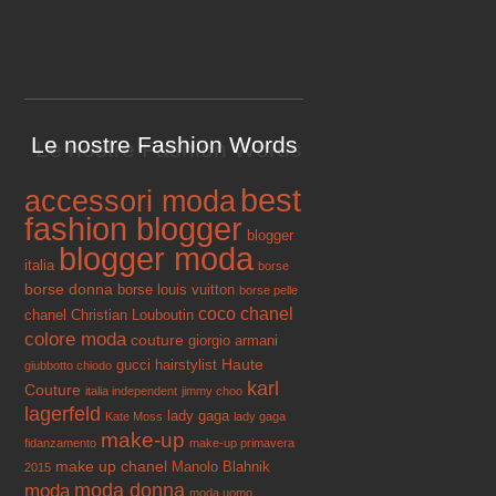
Le nostre Fashion Words
best
accessori moda
fashion blogger
blogger
blogger moda
italia
borse
borse donna
borse louis vuitton
borse pelle
coco chanel
chanel
Christian Louboutin
colore moda
couture
giorgio armani
Haute
gucci
hairstylist
giubbotto chiodo
karl
Couture
italia independent
jimmy choo
lagerfeld
lady gaga
Kate Moss
lady gaga
make-up
fidanzamento
make-up primavera
make up chanel
Manolo Blahnik
2015
moda donna
moda
moda uomo