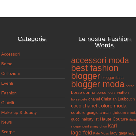
Categorie
Le nostre Fashion
Words
Accessori
accessori moda
Borse
best fashion
Collezioni
blogger
blogger italia
blogger moda
Eventi
borse
borse donna
Fashion
borse louis vuitton
chanel
Christian Louboutin
borse pelle
Gioielli
colore moda
coco chanel
Make-up & Beauty
couture
giorgio armani
giubbotto chiod
Haute Couture
gucci
hairstylist
italia
News
karl
independent
jimmy choo
Scarpe
lagerfeld
lady gaga
Kate Moss
lady