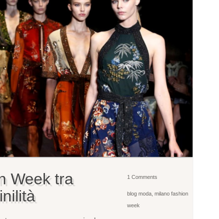
n Week tra
1 Comments
nilità
blog moda
,
milano fashion
week