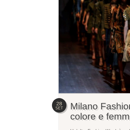
28
Milano Fashio
SET
colore e femmi