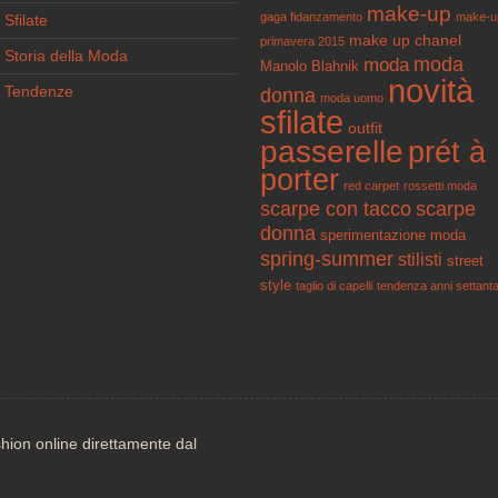
make-up
gaga fidanzamento
make-u
Sfilate
make up chanel
primavera 2015
Storia della Moda
moda
moda
Manolo Blahnik
novità
Tendenze
donna
moda uomo
sfilate
outfit
passerelle
prét à
porter
red carpet
rossetti moda
scarpe con tacco
scarpe
donna
sperimentazione moda
spring-summer
stilisti
street
style
taglio di capelli
tendenza anni settant
shion online direttamente dal