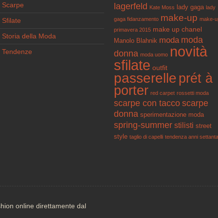
Scarpe
lagerfeld
lady gaga
Kate Moss
lady
make-up
gaga fidanzamento
make-u
Sfilate
make up chanel
primavera 2015
Storia della Moda
moda
moda
Manolo Blahnik
novità
Tendenze
donna
moda uomo
sfilate
outfit
passerelle
prét à
porter
red carpet
rossetti moda
scarpe con tacco
scarpe
donna
sperimentazione moda
spring-summer
stilisti
street
style
taglio di capelli
tendenza anni settant
shion online direttamente dal