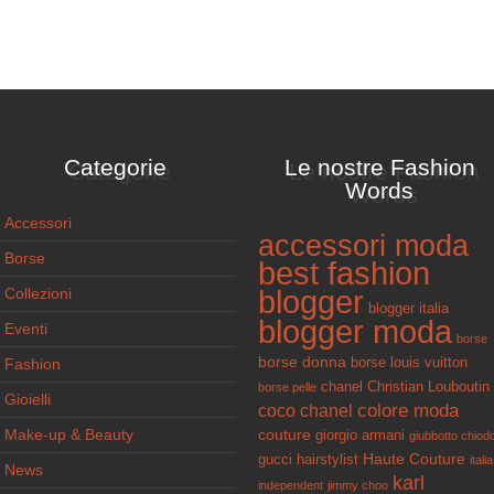
Categorie
Le nostre Fashion
Words
Accessori
accessori moda
Borse
best fashion
Collezioni
blogger
blogger italia
blogger moda
Eventi
borse
borse donna
Fashion
borse louis vuitton
chanel
Christian Louboutin
borse pelle
Gioielli
colore moda
coco chanel
Make-up & Beauty
couture
giorgio armani
giubbotto chiod
Haute Couture
gucci
hairstylist
italia
News
karl
independent
jimmy choo