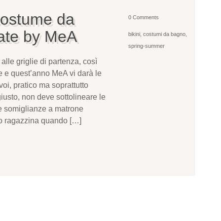
 costume da
0 Comments
tate by MeA
bikini
,
costumi da bagno
,
spring-summer
lle griglie di partenza, così
e e quest’anno MeA vi darà le
 voi, pratico ma soprattutto
iusto, non deve sottolineare le
e somiglianze a matrone
tto ragazzina quando […]