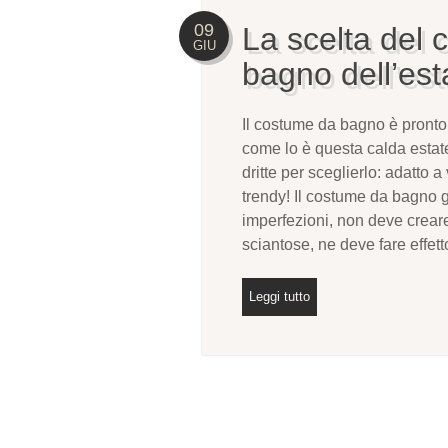
09
La scelta del
GIU
bagno dell’es
Il costume da bagno è pronto a
come lo è questa calda estat
dritte per sceglierlo: adatto a
trendy! Il costume da bagno g
imperfezioni, non deve crear
sciantose, ne deve fare effe
Leggi tutto