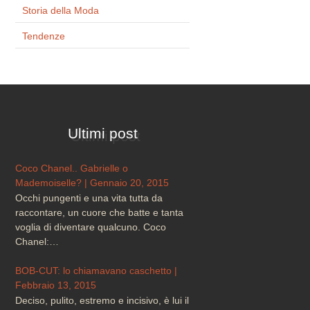
Storia della Moda
Tendenze
Ultimi post
Coco Chanel.. Gabrielle o
Mademoiselle? | Gennaio 20, 2015
Occhi pungenti e una vita tutta da
raccontare, un cuore che batte e tanta
voglia di diventare qualcuno. Coco
Chanel:…
BOB-CUT: lo chiamavano caschetto |
Febbraio 13, 2015
Deciso, pulito, estremo e incisivo, è lui il