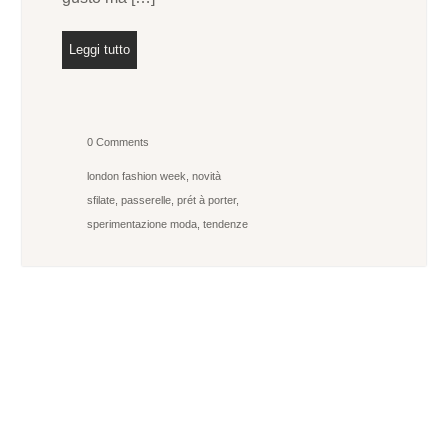
Leggi tutto
0 Comments
london fashion week
,
novità
sfilate
,
passerelle
,
prét à porter
,
sperimentazione moda
,
tendenze