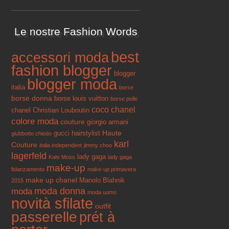
Le nostre Fashion Words
best
accessori moda
fashion blogger
blogger
blogger moda
italia
borse
borse donna
borse louis vuitton
borse pelle
coco chanel
chanel
Christian Louboutin
colore moda
couture
giorgio armani
Haute
gucci
hairstylist
giubbotto chiodo
karl
Couture
italia independent
jimmy choo
lagerfeld
lady gaga
Kate Moss
lady gaga
make-up
fidanzamento
make-up primavera
make up chanel
Manolo Blahnik
2015
moda donna
moda
moda uomo
novità sfilate
outfit
passerelle
prét à